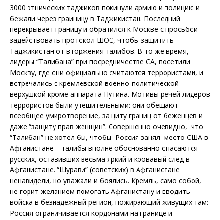
3000 этнических таджиков покинули армию и полицию и
бежали через граиницу в Таджикистан. Последний
перекрывает границу и обратился к Москве с просьбой
задействовать протокол ШОС, чтобы защитить
Таджикистан от вторжения талибов. В то же время,
лидеры “Талибана” при посредничестве СА, посетили
Москву, где они официально считаются террористами, и
встречались с кремлевской военно-политической
верхушкой кроме аппарата Путина. Мотивы речей лидеров
террористов были утешительными: они обещают
всеобщее умиротворение, защиту границ от беженцев и
даже “защиту прав женщин”. Совершенно очевидно, что
“Талибан” не хотел бы, чтобы Россия занял место США в
Афганистане – талибы вполне обоснованно опасаются
русских, оставивших весьма яркий и кровавый след в
Афганистане. “Шурави” (советских) в Афганистане
ненавидели, но уважали и боялись. Кремль, само собой,
не горит желанием помогать Афганистану и вводить
войска в безнадежный регион, пожирающий живущих там:
Россия ограничивается кордонами на границе и