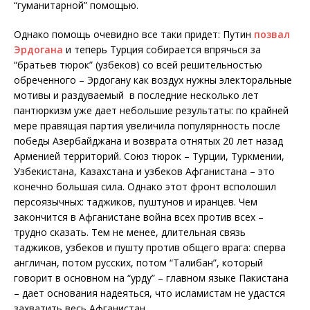
“гуманитарной” помощью.
Однако помощь очевидно все таки придет: Путин
позвал
Эрдогана
и теперь Турция собирается впрячься за
“братьев тюрок” (узбеков) со всей решительностью
обреченного – Эрдогану как воздух нужны электоральные
мотивы и раздуваемый в последние несколько лет
пантюркизм уже дает небольшие результаты: по крайней
мере правящая партия увеличила популярнность после
победы Азербайджана и возврата отнятых 20 лет назад
Арменией территорий. Союз тюрок – Турции, Туркмении,
Узбекистана, Казахстана и узбеков Афганистана – это
конечно большая сила. Однако этот фронт всполошил
персоязычных: таджиков, пуштунов и иранцев. Чем
закончится в Афганистане война всех против всех –
трудно сказать. Тем не менее, длительная связь
таджиков, узбеков и пушту против общего врага: сперва
англичан, потом русских, потом “Талибан”, который
говорит в основном на “урду” – главном языке Пакистана
– дает основания надеяться, что исламистам не удастся
захватить весь Афганистан.