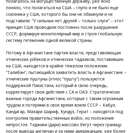
полагалось на могущественную державу, уже ясно
поняло, что полагаться на США – глупо и не было еще
союзника у США, которого бы они не обманули и не
подставили. “У сильных нет друзей – только слуги” – этот
принцип США проводили постоянно после разрушения
СССР, формируя монополярный мир и строя глобальную
систему гегемонии одной великой страны.
Потому в Афганистане партия власти, представляющая
этнических узбеков и этнических таджиков, поставивших
на США, находится в крайне тяжелом положении.
“Талибан”, пытающийся захватить власть в Афганистане –
этнические пуштуны (этнос “пушту”) пользуются
поддержкой Пакистана, который в свою очередь,
корректирует свои действия с СА и ОАЭ. Стратегически
важные города Афганистана, которые с таким огромным
трудом и потерями в свое время взяли СССР – Кабул,
Кандагар, Мазари Шариф, Кундуз, Герат – находятся под
контролем правительственных войск, но положение
непростое. Таджики (дари) массово бегут через границу:
после вывода англичан и за ними американцев, уже более