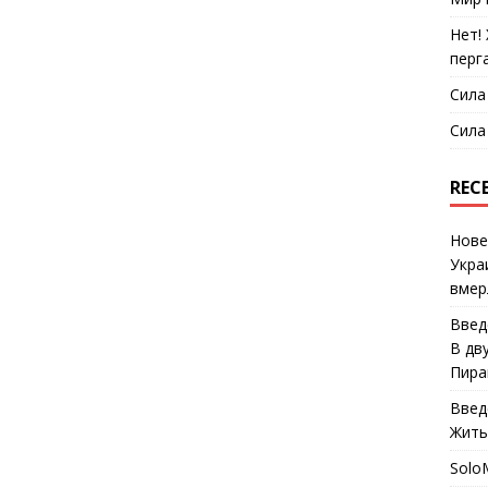
Нет!
перг
Сила
Сила
REC
Нове
Укра
вмер
Введ
В дв
Пира
Введ
Жить
Solo