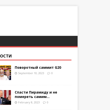
ВОСТИ
Поворотный саммит G20
September 10, 2023
0
Спасти Пирамиду и не
помереть самим…
February 8, 2023
0