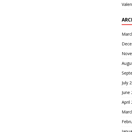
Valen
ARC
Marc
Dece
Nove
Augu
Sept
July 
June
April
Marc
Febr
Janua