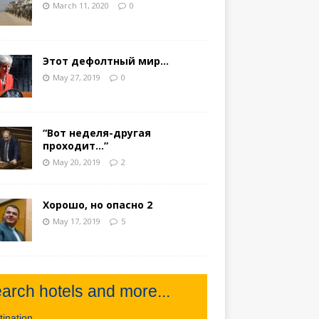
March 11, 2020
0
Этот дефолтный мир…
May 27, 2019
0
“Вот неделя-другая
проходит…”
May 20, 2019
2
Хорошо, но опасно 2
May 17, 2019
5
arch hotels and more...
stination