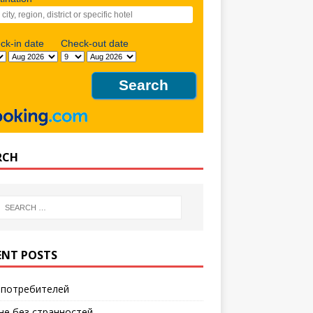
eck-in date
Check-out date
RCH
ENT POSTS
 потребителей
не без странностей