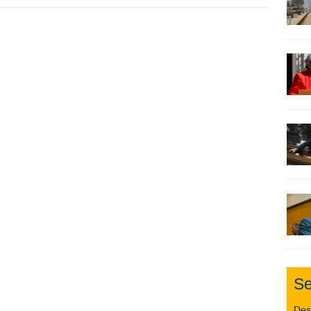
Se
De