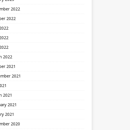
mber 2022
ber 2022
 2022
2022
 2022
h 2022
ber 2021
ember 2021
2021
h 2021
uary 2021
ry 2021
mber 2020