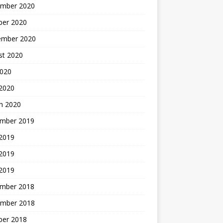
mber 2020
ber 2020
ember 2020
st 2020
2020
 2020
h 2020
mber 2019
 2019
2019
 2019
mber 2018
mber 2018
ber 2018