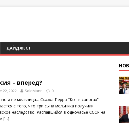
ДАЙДЖЕСТ
НО
сия – вперед?
e 22, 2022
SoloMann
0
чно я не мельница… Сказка Перро “Кот в сапогах”
нается с того, что три сына мельника получили
вское наследство. Распавшийся в одночасье СССР на
ом
[…]