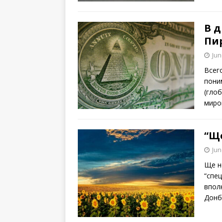
В д
Пи
Jun
Всег
пони
(гло
миро
“Щ
Jun
Ще н
“спе
впол
Донб