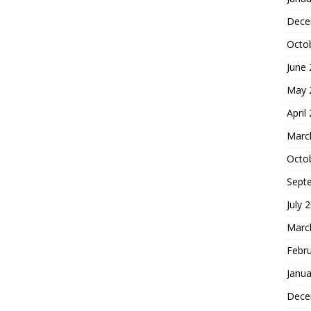
Dece
Octo
June
May 
April
Marc
Octo
Sept
July 
Marc
Febr
Janua
Dece