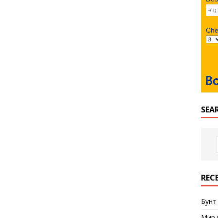
Ch
SEA
REC
Бунт
Мир 