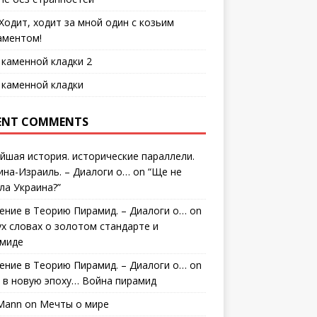
 Ходит, ходит за мной один с козьим
аментом!
 каменной кладки 2
 каменной кладки
ENT COMMENTS
йшая история. исторические параллели.
ина-Израиль. – Диалоги о…
on
“Ще не
ла Украина?”
ение в Теорию Пирамид. – Диалоги о…
on
ух словах о золотом стандарте и
миде
ение в Теорию Пирамид. – Диалоги о…
on
 в новую эпоху… Война пирамид
Mann
on
Мечты о мире