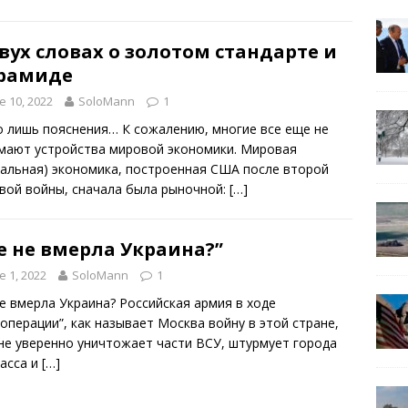
вух словах о золотом стандарте и
рамиде
e 10, 2022
SoloMann
1
о лишь пояснения… К сожалению, многие все еще не
мают устройства мировой экономики. Мировая
бальная) экономика, построенная США после второй
вой войны, сначала была рыночной:
[…]
е не вмерла Украина?”
e 1, 2022
SoloMann
1
е вмерла Украина? Российская армия в ходе
цоперации”, как называет Москва войну в этой стране,
не уверенно уничтожает части ВСУ, штурмует города
асса и
[…]