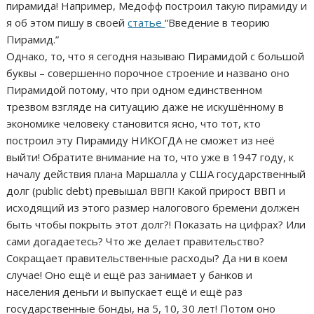
пирамида! Например, Медофф построил такую пирамиду и
я об этом пишу в своей
статье
“Введение в теорию
Пирамид.”
Однако, то, что я сегодня называю Пирамидой с большой
буквы – совершенно порочное строение и названо оно
Пирамидой потому, что при одном единственном
трезвом взгляде на ситуацию даже не искушённому в
экономике человеку становится ясно, что тот, кто
построил эту Пирамиду НИКОГДА не сможет из неё
выйти! Обратите внимание на то, что уже в 1947 году, к
началу действия плана Маршалла у США государственный
долг (public debt) превышал ВВП! Какой прирост ВВП и
исходящий из этого размер налогового бремени должен
быть чтобы покрыть этот долг?! Показать на цифрах? Или
сами догадаетесь? Что же делает правительство?
Сокращает правительственные расходы? Да ни в коем
случае! Оно ещё и ещё раз занимает у банков и
населения деньги и выпускает ещё и ещё раз
государственные бонды, на 5, 10, 30 лет! Потом оно