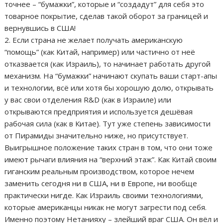
точнее – “бумажки”, которые и “создадут” для себя это
товарное покрытие, сделав такой оборот за границей и
вернувшись в США!
2. Если страна не желает получать американскую
“помощь” (как Китай, например) или частично от неё
отказвается (как Израиль), то начинает работать другой
механизм. На “бумажки” начинают скупать ваши старт-апы
и технологии, всё или хотя бы хорошую долю, открывать
у вас свои отделения R&D (как в Израиле) или
открываются предприятия и используется дешёвая
рабочая сила (как в Китае). Тут уже степень зависимости
от Пирамиды значительно ниже, но присутствует.
Выигрышное положение таких стран в том, что они тоже
имеют рычаги влияния на “верхний этаж”. Как Китай своим
гиганским реальным производством, которое нечем
заменить сегодня ни в США, ни в Европе, ни вообще
практически нигде. Как Израиль своими технологиями,
которые американцы никак не могут загрести под себя.
Именно поэтому Нетанияху – злейший враг США. Он вёл и