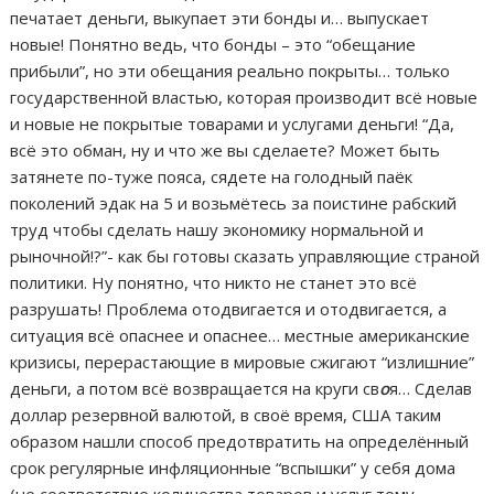
печатает деньги, выкупает эти бонды и… выпускает
новые! Понятно ведь, что бонды – это “обещание
прибыли”, но эти обещания реально покрыты… только
государственной властью, которая производит всё новые
и новые не покрытые товарами и услугами деньги! “Да,
всё это обман, ну и что же вы сделаете? Может быть
затянете по-туже пояса, сядете на голодный паёк
поколений эдак на 5 и возьмётесь за поистине рабский
труд чтобы сделать нашу экономику нормальной и
рыночной!?”- как бы готовы сказать управляющие страной
политики. Ну понятно, что никто не станет это всё
разрушать! Проблема отодвигается и отодвигается, а
ситуация всё опаснее и опаснее… местные американские
кризисы, перерастающие в мировые сжигают “излишние”
деньги, а потом всё возвращается на круги св
о
я… Сделав
доллар резервной валютой, в своё время, США таким
образом нашли способ предотвратить на определённый
срок регулярные инфляционные “вспышки” у себя дома