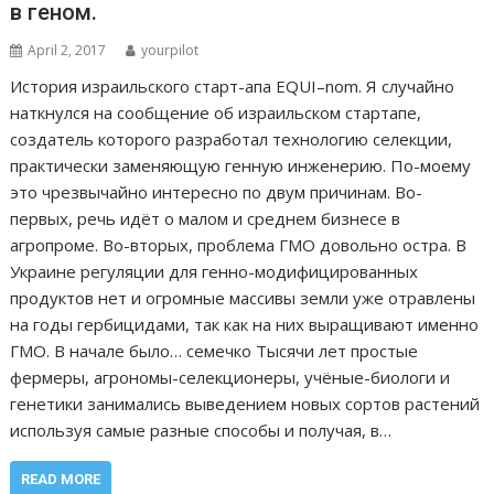
в геном.
April 2, 2017
yourpilot
История израильского старт-апа EQUI–nom. Я случайно
наткнулся на сообщение об израильском стартапе,
создатель которого разработал технологию селекции,
практически заменяющую генную инженерию. По-моему
это чрезвычайно интересно по двум причинам. Во-
первых, речь идёт о малом и среднем бизнесе в
агропроме. Во-вторых, проблема ГMO довольно остра. В
Украине регуляции для генно-модифицированных
продуктов нет и огромные массивы земли уже отравлены
на годы гербицидами, так как на них выращивают именно
ГМО. В начале было… семечко Тысячи лет простые
фермеры, агрономы-селекционеры, учёные-биологи и
генетики занимались выведением новых сортов растений
используя самые разные способы и получая, в…
READ MORE