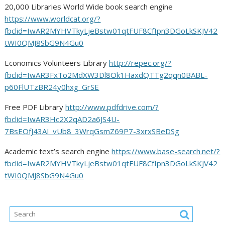
20,000 Libraries World Wide book search engine
https://www.worldcat.org/?
fbclid=IwAR2MYHVTkyLjeBstw01qtFUF8CfIpn3DGoLkSKJV42
tWI0QMJ8SbG9N4Gu0
Economics Volunteers Library
http://repec.org/?
fbclid=IwAR3FxTo2MdXW3Dl8Ok1HaxdQTTg2qqn0BABL-
p60FlUTzBR24y0hxg_GrSE
Free PDF Library
http://www.pdfdrive.com/?
fbclid=IwAR3Hc2X2qAD2a6JS4U-
7BsEOfJ43AI_vUb8_3WrqGsmZ69P7-3xrxSBeDSg
Academic text’s search engine
https://www.base-search.net/?
fbclid=IwAR2MYHVTkyLjeBstw01qtFUF8CfIpn3DGoLkSKJV42
tWI0QMJ8SbG9N4Gu0