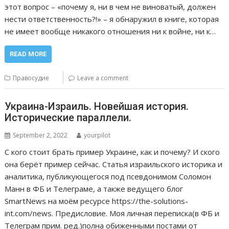
этот вопрос – «почему я, ни в чем не виноватый, должен
нести ответственность?!» – я обнаружил в книге, которая
не имеет вообще никакого отношения ни к войне, ни к…
READ MORE
Правосудие
Leave a comment
Украина-Израиль. Новейшая история.
Исторические параллели.
September 2, 2022
yourpilot
С кого стоит брать пример Украине, как и почему? И ского
она берёт пример сейчас. Статья израильского историка и
аналитика, публикующегося под псевдонимом Соломон
Манн в ФБ и Телеграме, а также ведущего блог
SmartNews на моём ресурсе https://the-solutions-
int.com/news. Предисловие. Моя личная переписка(в ФБ и
Телеграм прим. ред.)полна обиженными постами от