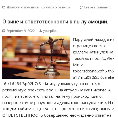
,
Диалоги о политике
Коротко о разном
Leave a comment
О вине и ответственности в пылу эмоций.
September 9, 2022
yourpilot
Пару дней назад я на
странице своего
коллеги наткнулся на
такой вот пост:“… Alex
Mintz
tpeorsdoSna6efh6 th6
a17mtu082i55:6ca elie
t6tr16454f8p02b7cS · Книгу, упомянутую в посте, я
рекомендую прочесть всю. Она актуальна как никогда. А
пост – из всего, что я читал на тему происходящего,
наверное самое разумное и адекватное рассуждение, Из
ЖЖ Дм. Губина. ЕЩЕ РАЗ ПРО (КОЛЛЕКТИВНУЮ) ВИНУ И
ОТВЕТСТВЕННОСТЬ Совершенно неожиданно ответ на