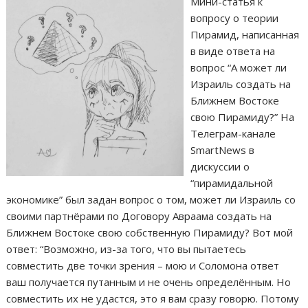
Мини-статья к
вопросу о теории
Пирамид, написанная
в виде ответа на
вопрос “А может ли
Израиль создать на
Ближнем Востоке
свою Пирамиду?” На
Телеграм-канале
SmartNews в
дискуссии о
“пирамидальной
экономике” был задан вопрос о том, может ли Израиль со
своими партнёрами по Договору Авраама создать на
Ближнем Востоке свою собственную Пирамиду? Вот мой
ответ: “Возможно, из-за того, что вы пытаетесь
совместить две точки зрения – мою и Соломона ответ
ваш получается путанным и не очень определённым. Но
совместить их не удастся, это я вам сразу говорю. Потому