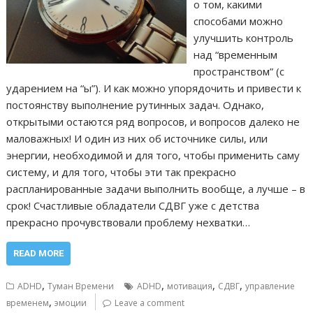
о том, какими
способами можно
улучшить контроль
над “временным
пространством” (с
ударением на “ы”). И как можно упорядочить и привести к
постоянству выполнение рутинных задач. Однако,
открытыми остаются ряд вопросов, и вопросов далеко не
маловажных! И один из них об источнике силы, или
энергии, необходимой и для того, чтобы применить саму
систему, и для того, чтобы эти так прекрасно
распланированные задачи выполнить вообще, а лучше – в
срок! Счастливые обладатели СДВГ уже с детства
прекрасно прочувствовали проблему нехватки…
READ MORE
,
,
,
,
ADHD
Туман Времени
ADHD
мотивация
СДВГ
управление
,
временем
эмоции
Leave a comment