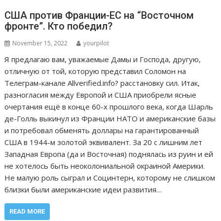
США против Франции-ЕС на “Восточном
фронте”. Кто победил?
November 15, 2022
yourpilot
Я предлагаю вам, уважаемые Дамы и Господа, другую,
отличную от той, которую представил Соломон на
Телеграм-канале Allverified.info? расстановку сил. Итак,
разногласия между Европой и США приобрели ясные
очертания ещё в конце 60-х прошлого века, когда Шарль
де-Голль выкинул из Франции НАТО и американские базы
и потребовал обменять доллары на гарантированный
США в 1944-м золотой эквивалент. За 20 с лишним лет
Западная Европа (да и Восточная) поднялась из руин и ей
не хотелось быть неоколониальной окраиной Америки.
Не малую роль сыграл и Социнтерн, которому не слишком
близки были американские идеи развития…
READ MORE