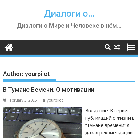
Skip
to
Диалоги о…
content
Диалоги о Мире и Человеке в нём…
Author:
yourpilot
В Тумане Вемени. О мотивации.
February 3, 2025
yourpilot
Введение. В серии
публикаций о жизни в
“Тумане времени” я
давал рекомендации