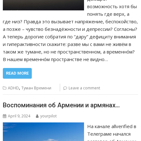
возможность хотя бы
понять где верх, а
где низ? Правда это вызывает напряжение, беспокойство,
а позже – чувство безнадёжности и депрессии? Согласны?
А теперь дорогие собратия по “дару” дефициту внимания
и гиперактивности скажите: разве мы с вами не живём в
таком же тумане, но не пространственном, а временнóм?
В нашем временнóм пространстве не видно…
READ MORE
,
ADHD
Туман Времени
Leave a comment
Воспоминания об Армении и армянах…
April 9, 2024
yourpilot
На канале allverified в
Телеграме начался