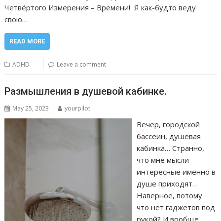
Четвёртого Измерения – Времени! Я как-будто веду
свою…
READ MORE
ADHD
Leave a comment
Размышления в душевой кабинке.
May 25, 2023
yourpilot
Вечер, городской
бассеин, душевая
кабинка… Странно,
что мне мысли
интересные именно в
душе приходят…
Наверное, потому
что нет гаджетов под
рукой? И вообще