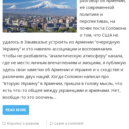
разговор об Армении,
её современной
политике и
перспективах, на
почве поста Соломона
о том, что США не
удалось в Закавказье устроить из Армении “очередную
Украину” и это навеяло ассоциации и воспоминания.
Чтобы не разбавлять “аналитическую атмосферу” канала,
где не место личным впечатлениям и эмоциям, я публикую
здесь свои заметки об Армении и Украине и о сходстве и
различиях двух наций. Когда Соломон написал про
“вторую Украину” в Армении, пришла в голову мысль, что
есть что-то общее между украинцами и армянами. Нет,
вообще-то это ооочень…
READ MORE
Коротко о разном
Leave a comment