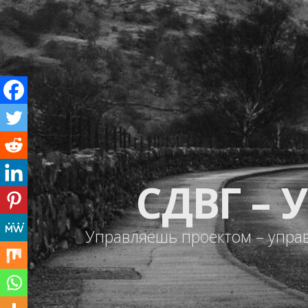
СДВГ –
Управляешь проектом – упра