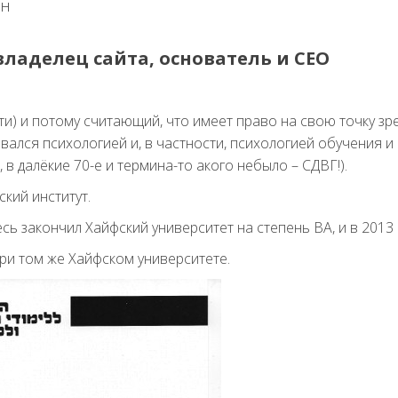
он
 владелец сайта, основатель и СЕО
ети) и потому считающий, что имеет право на свою точку зр
вался психологией и, в частности, психологией обучения и
в далёкие 70-е и термина-то акого небыло – СДВГ!).
кий институт.
сь закончил Хайфский университет на степень ВА, и в 2013 
при том же Хайфском университете.