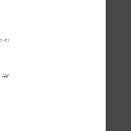
ения
году